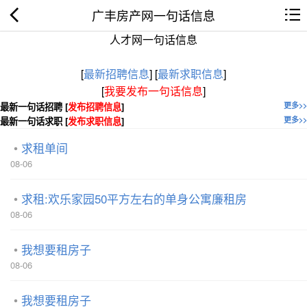
广丰房产网一句话信息
人才网一句话信息
[
最新招聘信息
]
[
最新求职信息
]
[
我要发布一句话信息
]
最新一句话招聘 [
发布招聘信息
]
更多>>
最新一句话求职 [
发布求职信息
]
更多>>
求租单间
08-06
求租:欢乐家园50平方左右的单身公寓廉租房
08-06
我想要租房子
08-06
我想要租房子