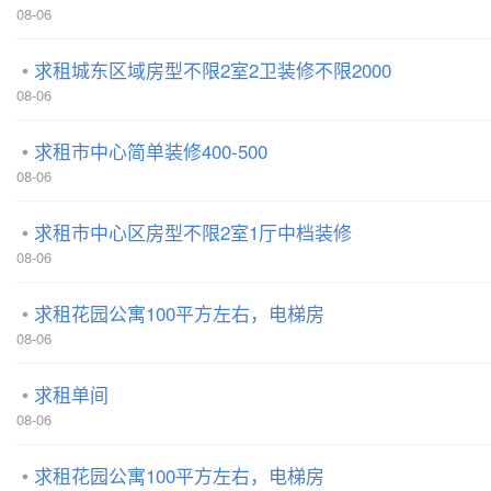
08-06
求租城东区域房型不限2室2卫装修不限2000
08-06
求租市中心简单装修400-500
08-06
求租市中心区房型不限2室1厅中档装修
08-06
求租花园公寓100平方左右，电梯房
08-06
求租单间
08-06
求租花园公寓100平方左右，电梯房