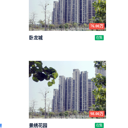
76.00万
卧龙城
在售
98.00万
景绣花园
在售