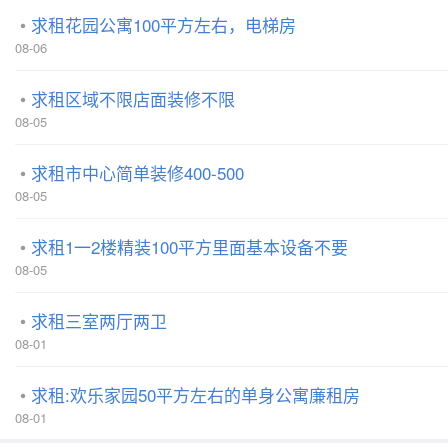
求租花园公寓100平方左右，电梯房
08-06
求租区域不限店面装修不限
08-05
求租市中心简单装修400-500
08-05
求租1一2楼精装100平方里面基本设备不要
08-05
求租三室两厅两卫
08-01
求租:欢乐家园50平方左右的单身公寓廉租房
08-01