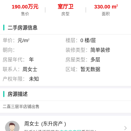
190.00万元
室
厅
卫
330.00 m
2
售价
房型
面积
二手房源信息
单价：
元/m
楼层：
0 楼/层
2
朝向：
装修类型：
简单装修
房屋年代：
年
房屋类型：
多层
联系人：
周女士
区域：
暂无数据
产权年限：
未知
房源描述
二直三层半店铺出售
周女士
(东升房产 )