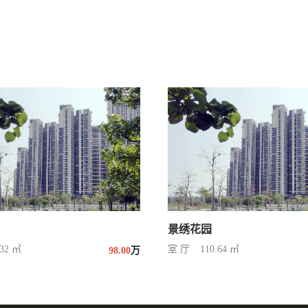
景绣花园
.32 ㎡
室 厅
110.64 ㎡
98.00
万