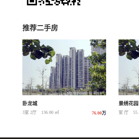
推荐二手房
卧龙城
景绣花园
3室 2厅
136.00 ㎡
室 厅
55
76.00
万