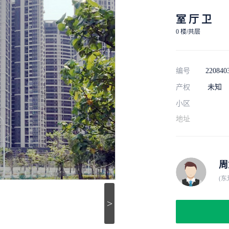
室 厅 卫
0 楼/共层
编号
220840
产权
未知
小区
地址
周
(东
>