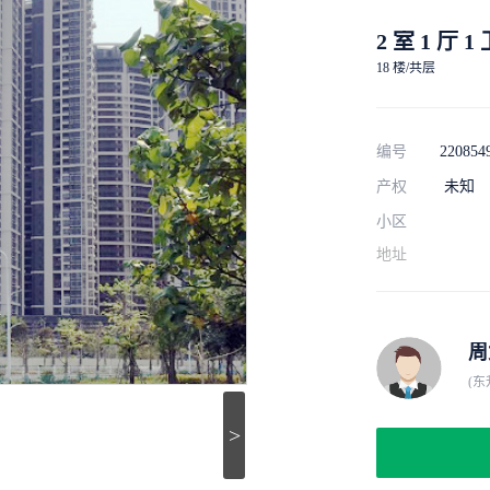
2 室 1 厅 1
18 楼/共层
编号
220854
产权
未知
小区
地址
周
(东
>