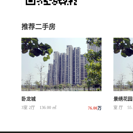
推荐二手房
卧龙城
景绣花园
3室 2厅
136.00 ㎡
室 厅
55
76.00
万