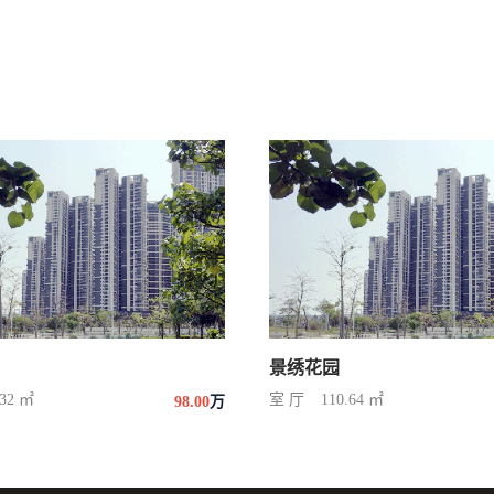
景绣花园
.32 ㎡
室 厅
110.64 ㎡
98.00
万