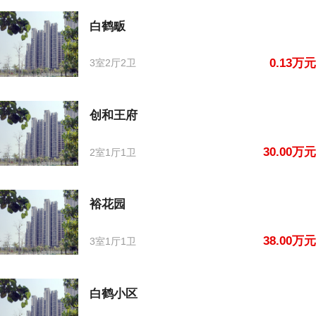
白鹤畈
0.13万元
3室2厅2卫
创和王府
30.00万元
2室1厅1卫
裕花园
38.00万元
3室1厅1卫
白鹤小区