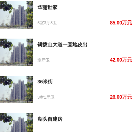
华丽世家
85.00万元
5室3厅3卫
铜拨山大道一直地皮出
42.00万元
室厅卫
36米街
26.00万元
3室1厅卫
湖头自建房